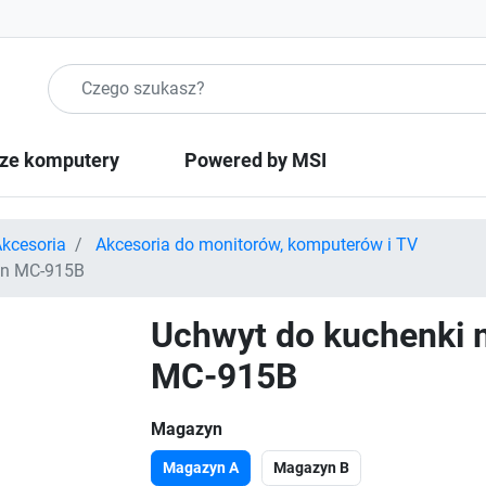
Szukaj produktow
ze komputery
Powered by MSI
kcesoria
Akcesoria do monitorów, komputerów i TV
an MC-915B
Uchwyt do kuchenki 
MC-915B
Magazyn
Magazyn A
Magazyn B