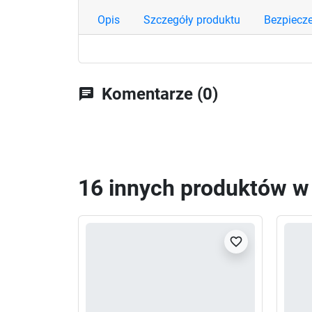
Opis
Szczegóły produktu
Bezpiecz
Komentarze (0)
chat
16 innych produktów w t
favorite_border