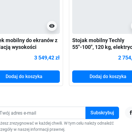
visibility
k mobilny do ekranów z
Stojak mobilny Techly
lacją wysokości
55''-100'', 120 kg, elektr
mounts FL55-875WH1
regulacja
3 549,42 zł
2 754
Dodaj do koszyka
Dodaj do koszyka
F
żesz zrezygnować w każdej chwili. W tym celu należy odnaleźć
zegóły w naszej informacji prawnej.