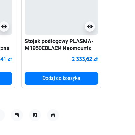
visibility
visibility
Stojak podłogowy PLASMA-
Wózek mob
yczna
M1950EBLACK Neomounts
ekranów 
60"-100" 100kg
STND-009
,41 zł
2 333,62 zł
Dodaj do koszyka
Do
acebook
Instagram
TikTok
Discord