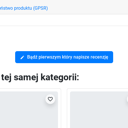
eństwo produktu (GPSR)
Bądź pierwszym który napisze recenzję
edit
ej samej kategorii:
favorite_border