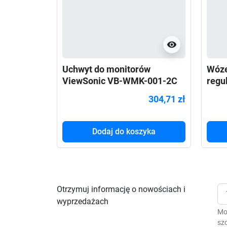
visibility
Uchwyt do monitorów
Wóze
ViewSonic VB-WMK-001-2C
regu
55"-98"
Neo
304,71 zł
Dodaj do koszyka
Otrzymuj informację o nowościach i
wyprzedażach
Mo
szc