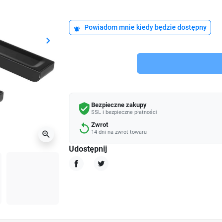
Powiadom mnie kiedy będzie dostępny
notifications_active
keyboard_arrow_right
Następny
Bezpieczne zakupy
verified_user
SSL i bezpieczne płatności
Zwrot
replay
14 dni na zwrot towaru
zoom_in
Udostępnij
Udostępnij
Tweetuj