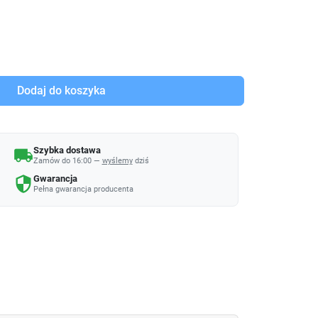
Dodaj do koszyka
Szybka dostawa
local_shipping
Zamów do 16:00 —
wyślemy
dziś
Gwarancja
security
Pełna gwarancja producenta