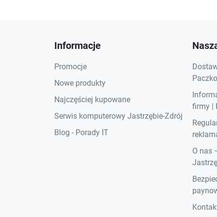
Informacje
Nasza
Promocje
Dostawa
Paczkom
Nowe produkty
Inform
Najczęściej kupowane
firmy |
Serwis komputerowy Jastrzębie-Zdrój
Regula
Blog - Porady IT
reklama
O nas 
Jastrzę
Bezpiec
paynow
Kontak