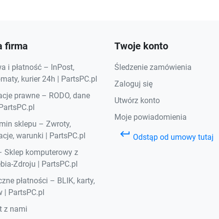
 firma
Twoje konto
 i płatność – InPost,
Śledzenie zamówienia
aty, kurier 24h | PartsPC.pl
Zaloguj się
acje prawne – RODO, dane
Utwórz konto
 PartsPC.pl
Moje powiadomienia
min sklepu – Zwroty,
keyboard_return
cje, warunki | PartsPC.pl
Odstąp od umowy tutaj
– Sklep komputerowy z
bia-Zdroju | PartsPC.pl
zne płatności – BLIK, karty,
 | PartsPC.pl
t z nami