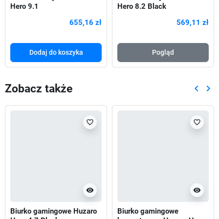
Hero 9.1
Hero 8.2 Black
655,16 zł
569,11 zł
Dodaj do koszyka
Pogląd
Zobacz także
keyboard_arrow_left
keyboard_arrow_right
Poprze
Nas
favorite_border
favorite_border
visibility
visibility
Biurko gamingowe Huzaro
Biurko gamingowe