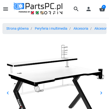
0
menu
search
person
shopping_basket
Strona główna
Peryferia i multimedia
Akcesoria
Akcesoria
keyboard_arrow_left
keyboard_arrow_right
Poprzedni
Nast