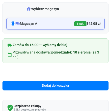
warehouse
Wybierz magazyn
local_shipping
Magazyn A
342,08 zł
6 szt.
local_shipping
Zamów do 16:00 — wyślemy dzisiaj!
Przewidywana dostawa:
poniedziałek, 10 sierpnia
(za 3
calendar_today
dni)
Dodaj do koszyka
Bezpieczne zakupy
verified_user
SSL i bezpieczne płatności