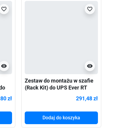
favorite_border
favorite_border
visibility
visibility
Zestaw do montażu w szafie
Zestaw s
do
(Rack Kit) do UPS Ever RT
szaf 19" 
600-1000mm
Walker VI
80 zł
291,48 zł
Dodaj do koszyka
Do