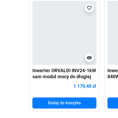
favorite_border
visibility
Inwerter ORVALDI INV24-1kW
Inwe
sam moduł mocy do długiej
840
pracy awaryjnej
do d
1 170,40 zł
Dodaj do koszyka