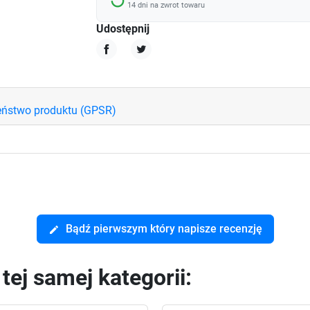
replay
14 dni na zwrot towaru
Udostępnij
Udostępnij
Tweetuj
eństwo produktu (GPSR)
Bądź pierwszym który napisze recenzję
edit
ej samej kategorii: