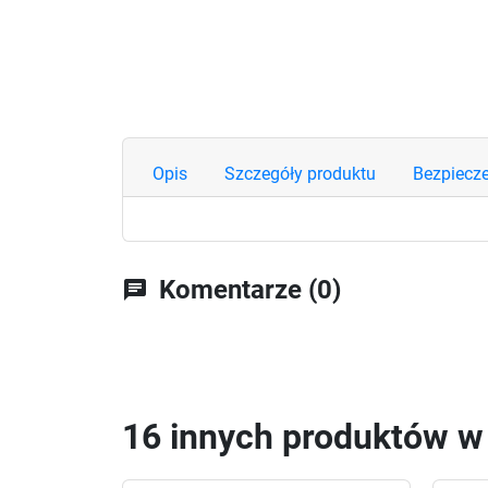
Opis
Szczegóły produktu
Bezpiecz
Komentarze (0)
chat
16 innych produktów w t