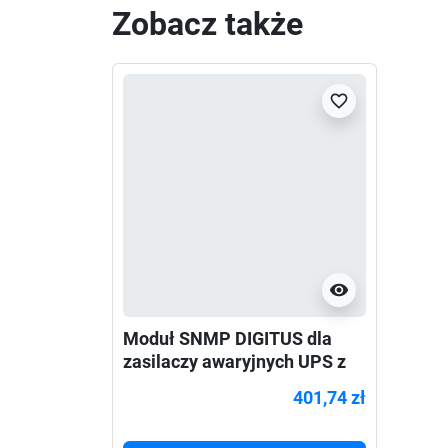
Zobacz także
favorite_border
visibility
Moduł SNMP DIGITUS dla
zasilaczy awaryjnych UPS z
serii DN-17009x oraz
401,74 zł