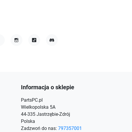
acebook
Instagram
TikTok
Discord
Informacja o sklepie
PartsPC.pl
Wielkopolska 5A
44-335 Jastrzębie-Zdrój
Polska
Zadzwoń do nas:
797357001