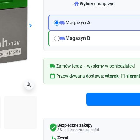
warehouse
Wybierz magazyn
Magazyn A
local_shipping
keyboard_arrow_right
Następny
Magazyn B
local_shipping
local_shipping
Zamów teraz — wyślemy w poniedziałek!
calendar_today
Przewidywana dostawa:
wtorek, 11 sierpn
zoom_in
Bezpieczne zakupy
verified_user
SSL i bezpieczne płatności
Zwrot