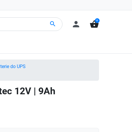
0
person
shopping_basket
search
aterie do UPS
ec 12V | 9Ah