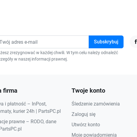
F
żesz zrezygnować w każdej chwili. W tym celu należy odnaleźć
zegóły w naszej informacji prawnej.
 firma
Twoje konto
 i płatność – InPost,
Śledzenie zamówienia
aty, kurier 24h | PartsPC.pl
Zaloguj się
acje prawne – RODO, dane
Utwórz konto
 PartsPC.pl
Moje powiadomienia