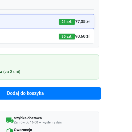
77,35 zł
21 szt.
90,60 zł
30 szt.
ia
(za 3 dni)
Dodaj do koszyka
Szybka dostawa
local_shipping
Zamów do 16:00 —
wyślemy
dziś
Gwarancja