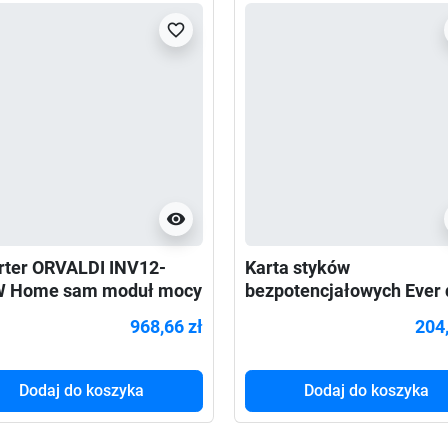
favorite_border
visibility
rter ORVALDI INV12-
Karta styków
W Home sam moduł mocy
bezpotencjałowych Ever 
ługiej pracy awaryjnej
Powerline RT PLUS
968,66 zł
204,
Dodaj do koszyka
Dodaj do koszyka