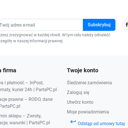
F
żesz zrezygnować w każdej chwili. W tym celu należy odnaleźć
zegóły w naszej informacji prawnej.
 firma
Twoje konto
 i płatność – InPost,
Śledzenie zamówienia
aty, kurier 24h | PartsPC.pl
Zaloguj się
acje prawne – RODO, dane
Utwórz konto
 PartsPC.pl
Moje powiadomienia
min sklepu – Zwroty,
keyboard_return
cje, warunki | PartsPC.pl
Odstąp od umowy tutaj