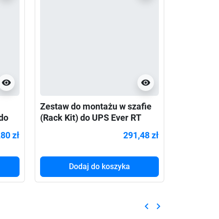
visibility
visibility
Zestaw do montażu w szafie
Zestaw s
do
(Rack Kit) do UPS Ever RT
szaf 19" 
600-1000mm
Walker VI
80 zł
291,48 zł
Dodaj do koszyka
Do
keyboard_arrow_left
keyboard_arrow_right
Poprzedni
Następny