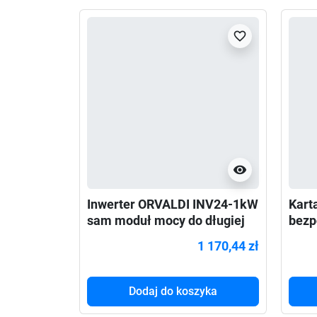
favorite_border
visibility
Inwerter ORVALDI INV24-1kW
Kart
sam moduł mocy do długiej
bezp
pracy awaryjnej
Powe
1 170,44 zł
Dodaj do koszyka