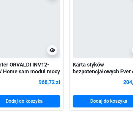
visibility
rter ORVALDI INV12-
Karta styków
W Home sam moduł mocy
bezpotencjałowych Ever 
ługiej pracy awaryjnej
Powerline RT PLUS
968,72 zł
204,
Dodaj do koszyka
Dodaj do koszyka