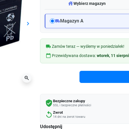
warehouse
Wybierz magazyn
Magazyn A
local_shipping
keyboard_arrow_right
Następny
local_shipping
Zamów teraz — wyślemy w poniedziałek!
calendar_today
Przewidywana dostawa:
wtorek, 11 sierpn
zoom_in
Bezpieczne zakupy
verified_user
SSL i bezpieczne płatności
Zwrot
replay
14 dni na zwrot towaru
Udostępnij