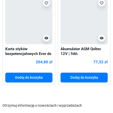
favorite_border
favorite_border
visibility
visibility
Karta styków
Akumulator AGM Qoltec
bezpotencjałowych Ever do
12V | 9Ah
Powerline RT PLUS
204,80 zł
77,32 zł
Dodaj do koszyka
Dodaj do koszyka
Otrzymuj informację o nowościach i wyprzedażach