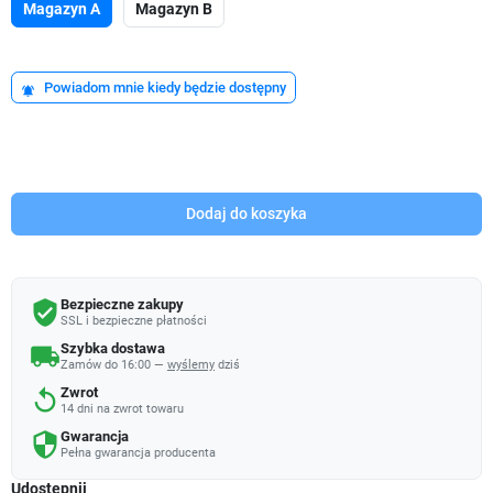
Magazyn A
Magazyn B
Powiadom mnie kiedy będzie dostępny
notifications_active
Dodaj do koszyka
Bezpieczne zakupy
verified_user
SSL i bezpieczne płatności
Szybka dostawa
local_shipping
Zamów do 16:00 —
wyślemy
dziś
Zwrot
replay
14 dni na zwrot towaru
Gwarancja
security
Pełna gwarancja producenta
Udostępnij