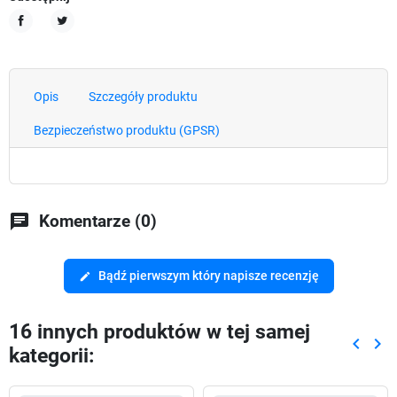
Udostępnij
Tweetuj
Opis
Szczegóły produktu
Bezpieczeństwo produktu (GPSR)
chat
Komentarze (0)
Bądź pierwszym który napisze recenzję
edit
16 innych produktów w tej samej
keyboard_arrow_left
keyboard_arrow_right
kategorii:
Poprze
Nas